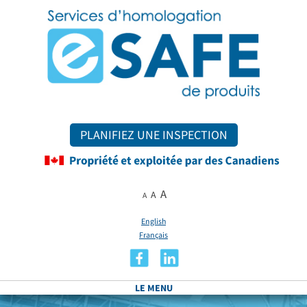
PLANIFIEZ UNE INSPECTION
A
A
A
English
Français
LE MENU