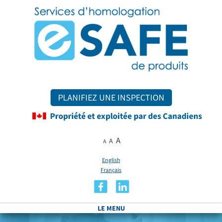
PLANIFIEZ UNE INSPECTION
A
A
A
English
Français
LE MENU